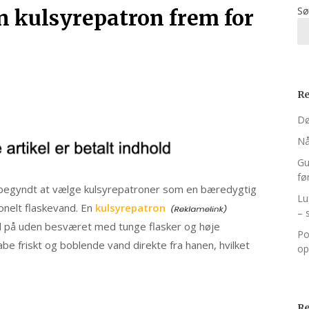
Sø
en kulsyrepatron frem for
Re
Dø
Nå
Gu
fø
 begyndt at vælge kulsyrepatroner som en bæredygtig
Lu
ionelt flaskevand. En
kulsyrepatron
– 
d på uden besværet med tunge flasker og høje
Po
e friskt og boblende vand direkte fra hanen, hvilket
op
R