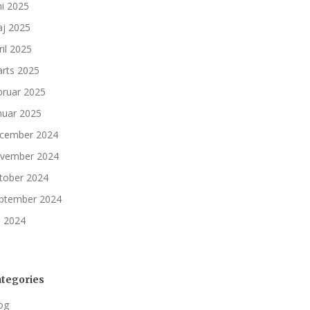
ni 2025
j 2025
ril 2025
rts 2025
bruar 2025
nuar 2025
cember 2024
vember 2024
tober 2024
ptember 2024
li 2024
tegories
og