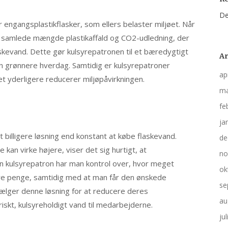
De
engangsplastikflasker, som ellers belaster miljøet. Når
 samlede mængde plastikaffald og CO2-udledning, der
skevand. Dette gør kulsyrepatronen til et bæredygtigt
Ar
en grønnere hverdag. Samtidig er kulsyrepatroner
ap
t yderligere reducerer miljøpåvirkningen.
ma
fe
ja
 billigere løsning end konstant at købe flaskevand.
de
kan virke højere, viser det sig hurtigt, at
no
en kulsyrepatron har man kontrol over, hvor meget
ok
pare penge, samtidig med at man får den ønskede
se
lger denne løsning for at reducere deres
au
riskt, kulsyreholdigt vand til medarbejderne.
ju