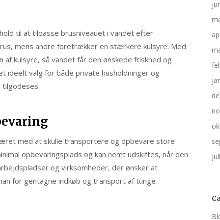
ju
ma
hold til at tilpasse brusniveauet i vandet efter
ap
 brus, mens andre foretrækker en stærkere kulsyre. Med
ma
af kulsyre, så vandet får den ønskede friskhed og
fe
 et ideelt valg for både private husholdninger og
ja
 tilgodeses.
de
no
bevaring
ok
æret med at skulle transportere og opbevare store
se
nimal opbevaringsplads og kan nemt udskiftes, når den
ju
 arbejdspladser og virksomheder, der ønsker at
man for gentagne indkøb og transport af tunge
Ca
Bl