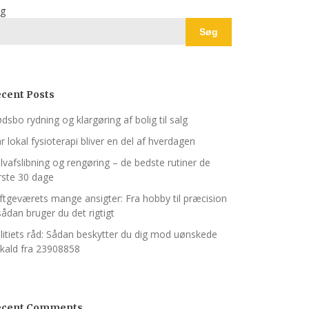
g
Søg
cent Posts
dsbo rydning og klargøring af bolig til salg
r lokal fysioterapi bliver en del af hverdagen
lvafslibning og rengøring – de bedste rutiner de
rste 30 dage
ftgeværets mange ansigter: Fra hobby til præcision
sådan bruger du det rigtigt
litiets råd: Sådan beskytter du dig mod uønskede
kald fra 23908858
ecent Comments