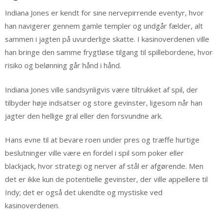
Indiana Jones er kendt for sine nervepirrende eventyr, hvor
han navigerer gennem gamle templer og undgår fælder, alt
sammen i jagten på uvurderlige skatte. I kasinoverdenen ville
han bringe den samme frygtløse tilgang til spillebordene, hvor
risiko og belønning går hånd i hånd.
Indiana Jones ville sandsynligvis være tiltrukket af spil, der
tilbyder høje indsatser og store gevinster, ligesom når han
jagter den hellige gral eller den forsvundne ark.
Hans evne til at bevare roen under pres og træffe hurtige
beslutninger ville være en fordel i spil som poker eller
blackjack, hvor strategi og nerver af stål er afgørende. Men
det er ikke kun de potentielle gevinster, der ville appellere til
Indy; det er også det ukendte og mystiske ved
kasinoverdenen.