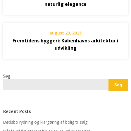
naturlig elegance
august 29, 2025
Fremtidens byggeri: Københavns arkitektur i
udvikling
Søg
Søg
Recent Posts
Dødsbo rydning og klargøring af bolig til salg