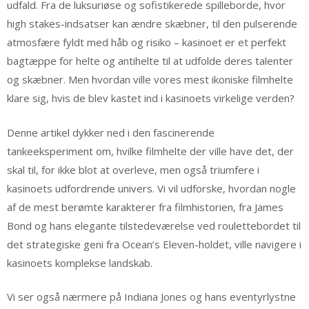
udfald. Fra de luksuriøse og sofistikerede spilleborde, hvor
high stakes-indsatser kan ændre skæbner, til den pulserende
atmosfære fyldt med håb og risiko – kasinoet er et perfekt
bagtæppe for helte og antihelte til at udfolde deres talenter
og skæbner. Men hvordan ville vores mest ikoniske filmhelte
klare sig, hvis de blev kastet ind i kasinoets virkelige verden?
Denne artikel dykker ned i den fascinerende
tankeeksperiment om, hvilke filmhelte der ville have det, der
skal til, for ikke blot at overleve, men også triumfere i
kasinoets udfordrende univers. Vi vil udforske, hvordan nogle
af de mest berømte karakterer fra filmhistorien, fra James
Bond og hans elegante tilstedeværelse ved roulettebordet til
det strategiske geni fra Ocean’s Eleven-holdet, ville navigere i
kasinoets komplekse landskab.
Vi ser også nærmere på Indiana Jones og hans eventyrlystne