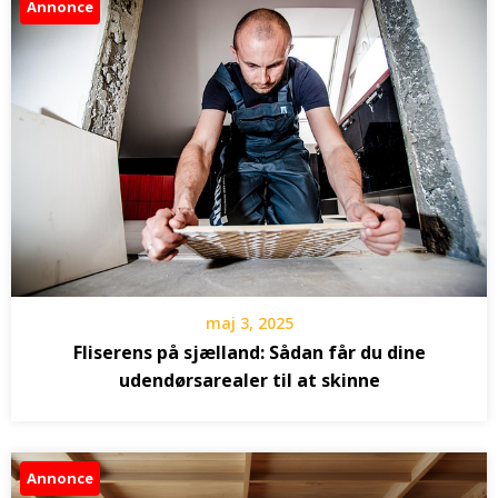
Annonce
maj 3, 2025
Fliserens på sjælland: Sådan får du dine
udendørsarealer til at skinne
Annonce