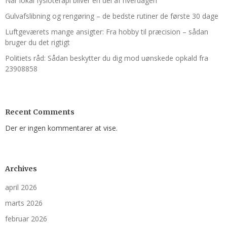
Når lokal fysioterapi bliver en del af hverdagen
Gulvafslibning og rengøring – de bedste rutiner de første 30 dage
Luftgeværets mange ansigter: Fra hobby til præcision – sådan
bruger du det rigtigt
Politiets råd: Sådan beskytter du dig mod uønskede opkald fra
23908858
Recent Comments
Der er ingen kommentarer at vise.
Archives
april 2026
marts 2026
februar 2026