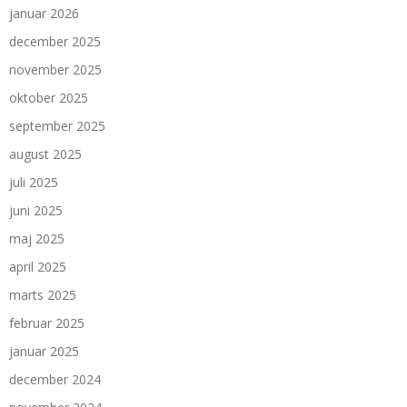
januar 2026
december 2025
november 2025
oktober 2025
september 2025
august 2025
juli 2025
juni 2025
maj 2025
april 2025
marts 2025
februar 2025
januar 2025
december 2024